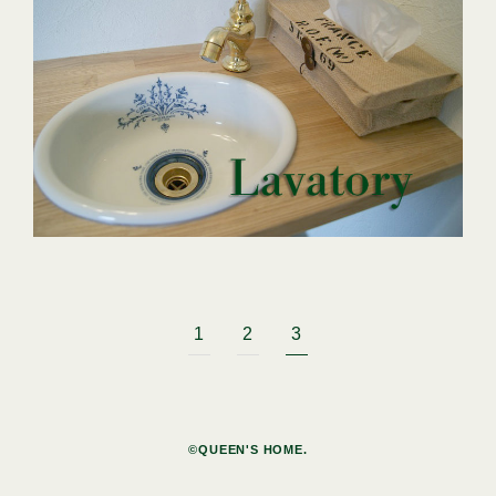
1
2
3
©QUEEN'S HOME.